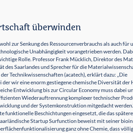
irtschaft überwinden
ohl zur Senkung des Ressourcenverbrauchs als auch für 
echnologische Unabhängigkeit vorangetrieben werden. Dabei
chtige Rolle. Professor Frank Mücklich, Direktor des Mat
ät des Saar­landes und Sprecher für die Material­wissensch
er Technikwissenschaften (acatech), erklärt dazu: „Die
i der wir eine enorm ge­stiegene chemische Diversität der
greiche Entwicklung bis zur Circular Economy muss dabei u
effizienten Wiederauftrennung komplexer technischer Produ
twicklung und der Systemkonstruktion mitgedacht werden.
ste funktionelle Beschichtungen eingesetzt, die das später
aar­ländische Startup Surfunction beweist mit seiner bioin
flächenfunk­tionalisierung ganz ohne Chemie, dass völlig