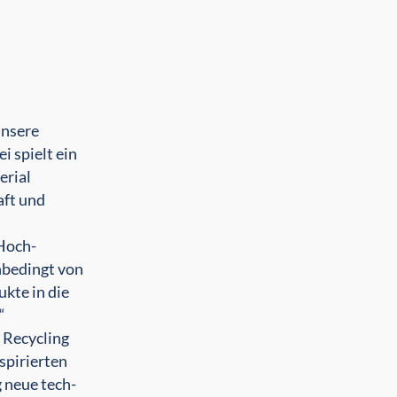
unsere
 spielt ein
erial
aft und
 Hoch­
nbedingt von
kte in die
“
e Recycling
spirierten
 neue tech­