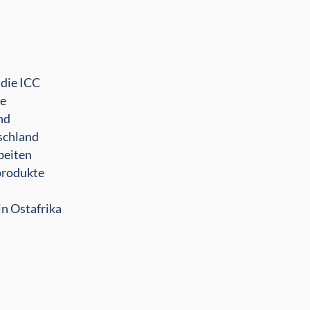
 die ICC
he
nd
tschland
beiten
produkte
in Ostafrika