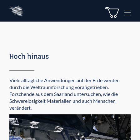
Z
Z
u
u
M
m
m
e
I
H
n
n
a
u
h
u
e
a
p
l
t
Hoch hinaus
t
m
e
n
ü
Viele alltägliche Anwendungen auf der Erde werden
durch die Weltraumforschung voran­getrieben.
Forschende aus dem Saarland untersuchen, wie die
Schwere­losigkeit Materialien und auch Menschen
verändert.