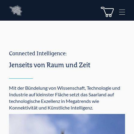
Z
Z
u
u
M
m
m
e
I
H
n
n
a
u
h
u
e
a
p
l
t
Connected Intelligence:
t
m
e
Jenseits von Raum und Zeit
n
ü
Mit der Bündelung von Wissenschaft, Technologie und
Industrie auf kleinster Fläche setzt das Saarland auf
technologische Exzellenz in Megatrends wie
Konnektivität und Künstliche Intelligenz.