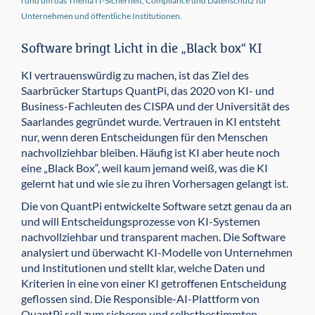
rund um das Thema IT-Sicherheit, Compliance und Datenschutz für
Unternehmen und öffentliche Institutionen.
Software bringt Licht in die „Black box“ KI
KI vertrauenswürdig zu machen, ist das Ziel des
Saarbrücker Startups QuantPi, das 2020 von KI- und
Business-Fachleuten des CISPA und der Universität des
Saarlandes gegründet wurde. Vertrauen in KI entsteht
nur, wenn deren Entscheidungen für den Menschen
nachvollziehbar bleiben. Häufig ist KI aber heute noch
eine „Black Box“, weil kaum jemand weiß, was die KI
gelernt hat und wie sie zu ihren Vorhersagen gelangt ist.
Die von QuantPi entwickelte Software setzt genau da an
und will Entscheidungsprozesse von KI-Systemen
nachvollziehbar und transparent machen. Die Software
analysiert und überwacht KI-Modelle von Unternehmen
und Institutionen und stellt klar, welche Daten und
Kriterien in eine von einer KI getroffenen Entscheidung
geflossen sind. Die Responsible-AI-Plattform von
QuantPi soll zum sicheren und selbstbestimmten