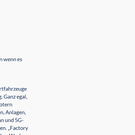
rn wenn es
ortfahrzeuge
. Ganz egal,
otern
n, Anlagen,
an und 5G-
en. „Factory