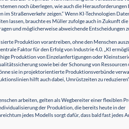
ystemen noch überlegen, wie auch die Herausforderungen 
n im Straßenverkehr zeigen.“ Wenn KI-Technologien Date
n lassen, brauchte es Müller zufolge auch in Zukunft die
fragen und möglicherweise abweichende Entscheidungen zu
ualisierte Produktion vorantreiben, ohne den Menschen au
entrale Faktor für den Erfolg von Industrie 4.0. „KI ermögli
hige Produktion von Einzelanfertigungen oder Kleinstserie
r Qualitätssicherung sowie bei der Schonung von Ressourcen
önne sie in projektorientierte Produktionsverbünde verw
tionslinien hilft auch dabei, Umrüstzeiten zu reduzieren“
nschen arbeiten, gelten als Wegbereiter einer flexiblen P
ndividualisierung der Produktion, die bereits heute in der
reichtum jedes Modells sorgt dafür, dass bald fast jedes A