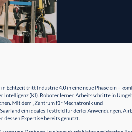
chtzeit tritt Industrie 4.0 in eine neue Phase ein – kom
r Intelligenz (KI). Roboter lernen Arbeitsschritte in Umge
echen. Mit dem „Zentrum für Mechatronik und
aarland ein ideales Testfeld für derlei Anwendungen. Air
n dessen Expertise bereits genutzt.
s Surren von Drohnen. In einem durch Netze gesicherten Be