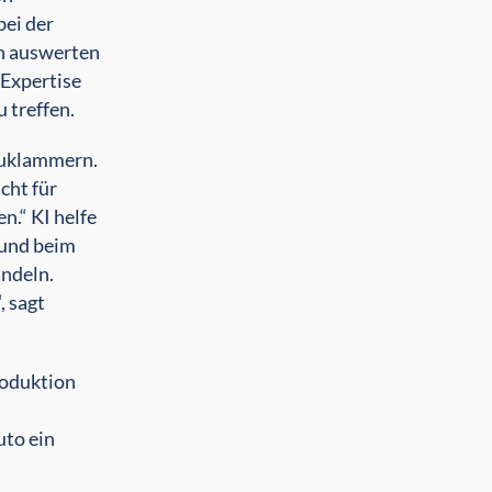
bei der
n auswerten
 Expertise
 treffen.
szuklammern.
cht für
n.“ KI helfe
 und beim
andeln.
, sagt
roduktion
uto ein