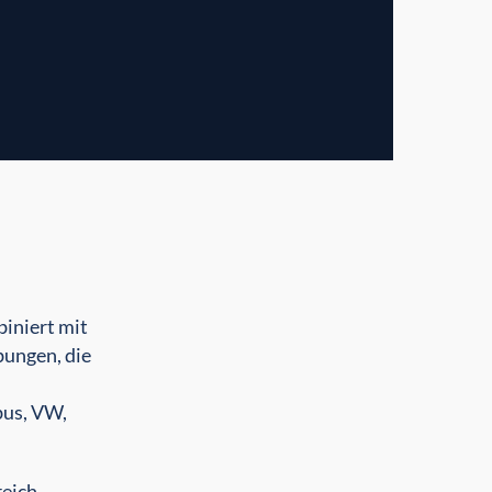
biniert mit
bungen, die
bus, VW,
reich