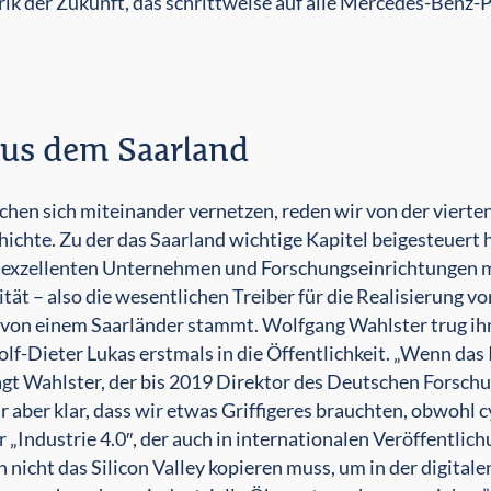
rik der Zukunft, das schrittweise auf alle Mercedes-Ben
 aus dem Saarland
n sich miteinander vernetzen, reden wir von der vierten 
hichte. Zu der das Saarland wichtige Kapitel beigesteuert h
on exzellenten Unternehmen und Forschungseinrichtungen 
t – also die wesentlichen Treiber für die Realisierung vo
ff von einem Saarländer stammt. Wolfgang Wahlster trug 
Dieter Lukas erstmals in die Öffentlichkeit. „Wenn das I
gt Wahlster, der bis 2019 Direktor des Deutschen Forsch
ar aber klar, dass wir etwas Griffigeres brauchten, obwohl
er „Industrie 4.0″, der auch in internationalen Veröffentlich
 nicht das Silicon Valley kopieren muss, um in der digitale