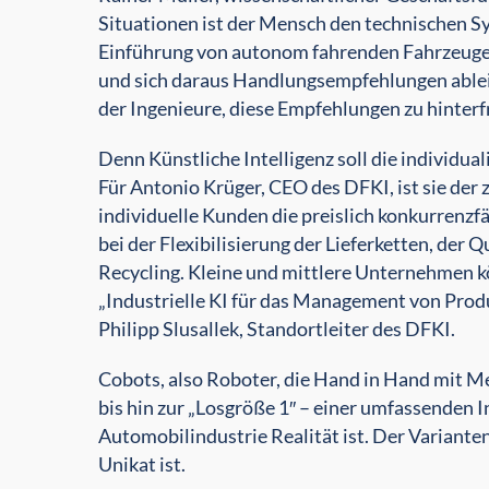
Situationen ist der Mensch den technischen S
Einführung von autonom fahrenden Fahrzeuge
und sich daraus Handlungsempfehlungen ableite
der Ingenieure, diese Empfehlungen zu hinter
Denn Künstliche Intelligenz soll die individ
Für Antonio Krüger, CEO des DFKI, ist sie der z
individuelle Kunden die preislich konkurrenzfä
bei der Flexibilisierung der Lieferketten, de
Recycling. Kleine und mittlere Unternehmen k
„Industrielle KI für das Management von Produk
Philipp Slusallek, Standortleiter des DFKI.
Cobots, also Roboter, die Hand in Hand mit Me
bis hin zur „Losgröße 1″ – einer umfassenden I
Automobilindustrie Realität ist. Der Varianten
Unikat ist.