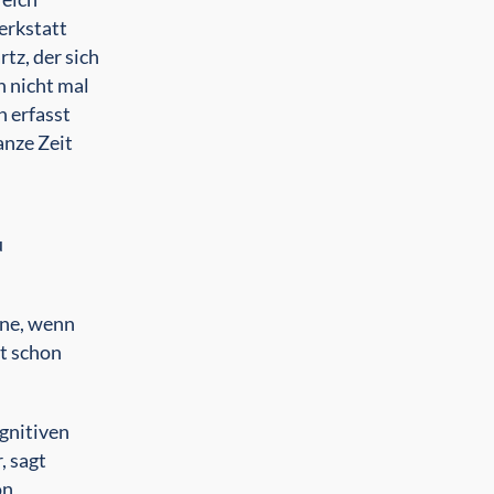
erkstatt
tz, der sich
h nicht mal
n erfasst
anze Zeit
u
nne, wenn
st schon
ognitiven
, sagt
on