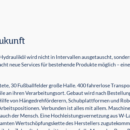
Zukunft
 Hydrauliköl wird nicht in Intervallen ausgetauscht, sonde
 macht neue Services für bestehende Produkte möglich – eine
tete, 30 Fußballfelder große Halle. 400 fahrerlose Transp
le an ihren Verarbeitungsort. Gebaut wird nach Bestellung
ilfe von Hängedrehförderern, Schubplattformen und Rob
Arbeitspositionen. Verbunden ist alles mit allem. Maschine
s auch der Mensch. Eine Hochleistungsvernetzung aus W-L
 gesamten Wertschöpfungskette des Herstellers zugutekomm