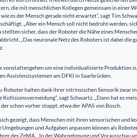
tern, die mit menschlichen Kollegen gemeinsam in einer W
 wie es der Mensch gerade nicht erwartet”, sagt Tim Schwar
häftigt. „Aber ein Mensch soll nicht bedroht werden, sic
stellten sicher, dass der Roboter die Nähe eines Mensche
bricht. „Das neuronale Netz des Roboters ist dabei die g
z.
 vonstattengehen um eine individualisierte Produktion z
ven Assistenzsystemen am DFKI in Saarbrücken.
-Roboter halten dank ihrer intrinsischen Sensorik zwar i
ne Kollisionsvermeidung”, sagt Schwartz. „Dann hat es mei
, der schon vorher stoppt, etwa der APAS von Bosch.
 sich gezeigt, dass Menschen mit ihren sensorischen und k
eue Umgebungen und Aufgaben anpassen können als Roboter
führer des ZeMA. „In der Wahrnehmung und Vorausschau v