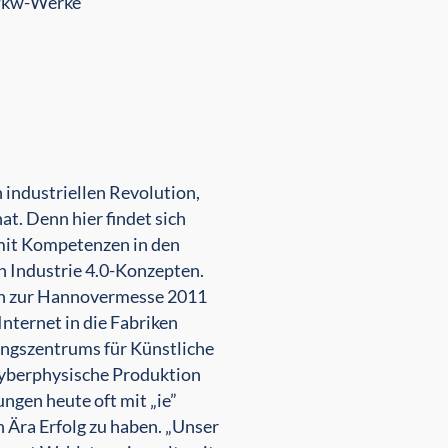
z-Pkw-Werke
industriellen Revolution,
at. Denn hier findet sich
mit Kompetenzen in den
n Industrie 4.0-Konzepten.
ihn zur Hannovermesse 2011
nternet in die Fabriken
ungszentrums für Künstliche
 cyberphysische Produktion
ungen heute oft mit „ie”
n Ära Erfolg zu haben. „Unser