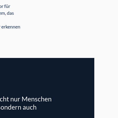
r für
em, das
r erkennen
icht nur Menschen
 sondern auch