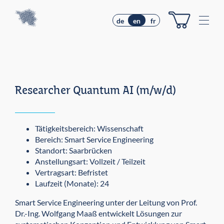
Z
Z
u
u
M
de
en
fr
m
m
e
I
H
n
n
a
u
h
u
e
a
p
l
t
Researcher Quantum AI (m/w/d)
t
m
e
n
ü
Tätigkeitsbereich: Wissenschaft
Bereich: Smart Service Engineering
Standort: Saarbrücken
Anstellungsart: Vollzeit / Teilzeit
Vertragsart: Befristet
Laufzeit (Monate): 24
Smart Service Engineering unter der Leitung von Prof.
Dr.-Ing. Wolfgang Maaß entwickelt Lösungen zur