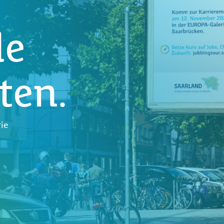
de
ten.
ie