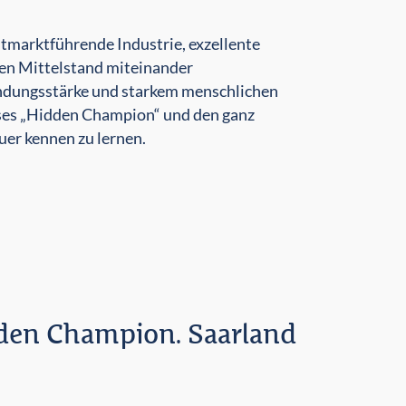
ltmarktführende Industrie, exzellente
len Mittelstand miteinander
ündungsstärke und starkem menschlichen
eses „Hidden Champion“ und den ganz
er kennen zu lernen.
den Champion. Saarland