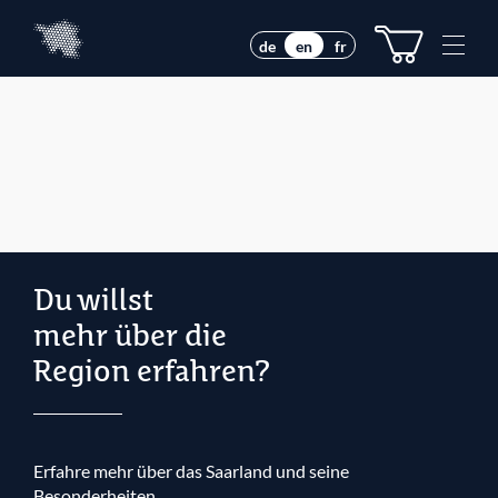
Z
Z
u
u
M
de
en
fr
m
m
e
I
H
n
n
a
u
h
u
e
a
p
l
t
t
m
e
n
ü
Du willst
mehr über die
Region erfahren?
Erfahre mehr über das Saarland und seine
Besonderheiten