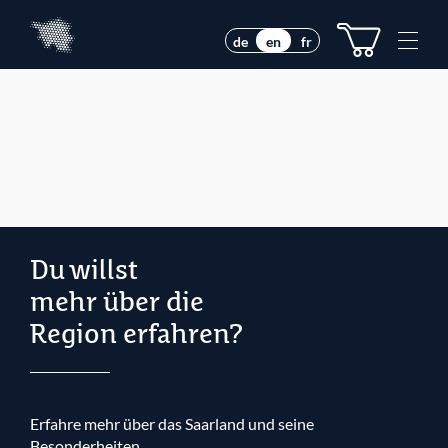
Z
Z
u
u
M
de
en
fr
m
m
e
I
H
n
n
a
u
h
u
e
a
p
l
t
t
m
e
n
ü
Du willst
mehr über die
Region erfahren?
Erfahre mehr über das Saarland und seine
Besonderheiten