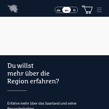
Z
Z
u
u
M
de
en
fr
m
m
e
I
H
n
n
a
u
h
u
e
a
p
l
t
t
m
e
n
ü
Du willst
mehr über die
Region erfahren?
Erfahre mehr über das Saarland und seine
Besonderheiten