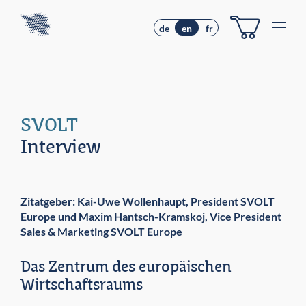
Z
Z
u
u
M
de
en
fr
m
m
e
I
H
n
n
a
u
h
u
e
a
p
l
t
SVOLT
t
m
e
Interview
n
ü
Zitatgeber: Kai-Uwe Wollenhaupt, President SVOLT
Europe und Maxim Hantsch-Kramskoj, Vice President
Sales & Marketing SVOLT Europe
Das Zentrum des europäischen
Wirtschaftsraums