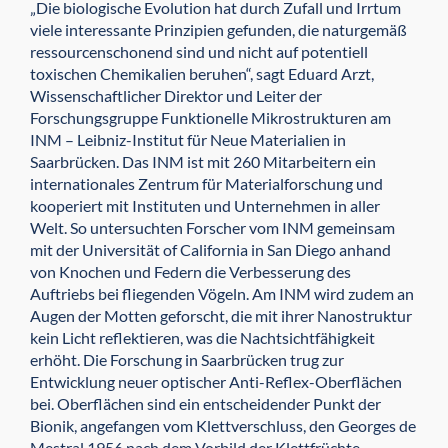
„Die biologische Evolution hat durch Zufall und Irrtum
viele interessante Prinzipien gefunden, die naturgemäß
ressourcenschonend sind und nicht auf potentiell
toxischen Chemikalien beruhen“, sagt Eduard Arzt,
Wissenschaftlicher Direktor und Leiter der
Forschungsgruppe Funktionelle Mikrostrukturen am
INM – Leibniz-Institut für Neue Materialien in
Saarbrücken. Das INM ist mit 260 Mitarbeitern ein
internationales Zentrum für Materialforschung und
kooperiert mit Instituten und Unternehmen in aller
Welt. So untersuchten Forscher vom INM gemeinsam
mit der Universität of California in San Diego anhand
von Knochen und Federn die Verbesserung des
Auftriebs bei fliegenden Vögeln. Am INM wird zudem an
Augen der Motten geforscht, die mit ihrer Nanostruktur
kein Licht reflektieren, was die Nachtsichtfähigkeit
erhöht. Die Forschung in Saarbrücken trug zur
Entwicklung neuer optischer Anti-Reflex-Oberflächen
bei. Oberflächen sind ein entscheidender Punkt der
Bionik, angefangen vom Klettverschluss, den Georges de
Mestral 1956 nach dem Vorbild der Klettfrüchte