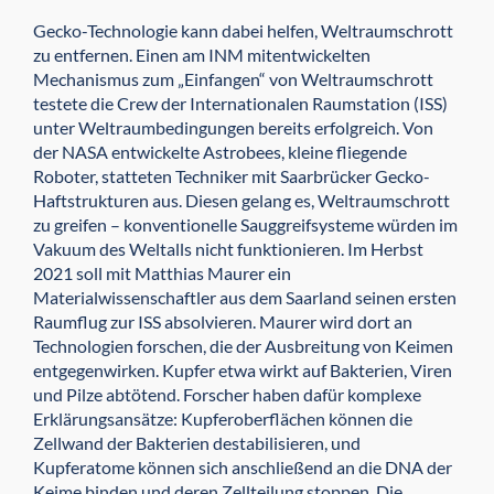
Gecko-Technologie kann dabei helfen, Weltraumschrott
zu entfernen. Einen am INM mitentwickelten
Mechanismus zum „Einfangen“ von Weltraumschrott
testete die Crew der Internationalen Raumstation (ISS)
unter Weltraumbedingungen bereits erfolgreich. Von
der NASA entwickelte Astrobees, kleine fliegende
Roboter, statteten Techniker mit Saarbrücker Gecko-
Haftstrukturen aus. Diesen gelang es, Weltraumschrott
zu greifen – konventionelle Sauggreifsysteme würden im
Vakuum des Weltalls nicht funktionieren. Im Herbst
2021 soll mit Matthias Maurer ein
Materialwissenschaftler aus dem Saarland seinen ersten
Raumflug zur ISS absolvieren. Maurer wird dort an
Technologien forschen, die der Ausbreitung von Keimen
entgegenwirken. Kupfer etwa wirkt auf Bakterien, Viren
und Pilze abtötend. Forscher haben dafür komplexe
Erklärungsansätze: Kupferoberflächen können die
Zellwand der Bakterien destabilisieren, und
Kupferatome können sich anschließend an die DNA der
Keime binden und deren Zellteilung stoppen. Die