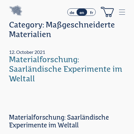
Z
Z
u
u
M
de
en
fr
m
m
e
I
H
Category:
Maßgeschneiderte
n
n
a
u
Materialien
h
u
e
a
p
l
t
12. October 2021
t
m
Materialforschung:
e
Saarländische Experimente im
n
ü
Weltall
Materialforschung: Saarländische
Experimente im Weltall