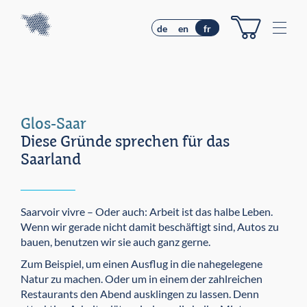
Z
Z
u
u
M
de
en
fr
m
m
e
I
H
n
n
a
u
h
u
e
a
p
l
t
Glos-Saar
t
m
Diese Gründe sprechen für das
e
n
Saarland
ü
Saarvoir vivre – Oder auch: Arbeit ist das halbe Leben.
Wenn wir gerade nicht damit beschäftigt sind, Autos zu
bauen, benutzen wir sie auch ganz gerne.
Zum Beispiel, um einen Ausflug in die nahegelegene
Natur zu machen. Oder um in einem der zahlreichen
Restaurants den Abend ausklingen zu lassen. Denn