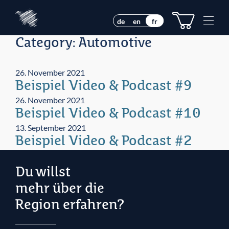
Z
Z
u
u
M
de
en
fr
m
m
e
I
H
Category:
Automotive
n
n
a
u
h
u
e
a
p
26. November 2021
l
t
Beispiel Video & Podcast #9
t
m
26. November 2021
e
Beispiel Video & Podcast #10
n
13. September 2021
ü
Beispiel Video & Podcast #2
Du willst
mehr über die
Region erfahren?