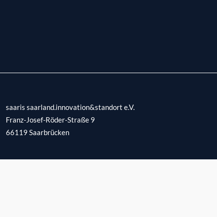
saaris saarland.innovation&standort e.V.
Franz-Josef-Röder-Straße 9
66119
Saarbrücken
E-mail:
saarlandmarketing@saaris.de
Telefon:
0681 9520-470