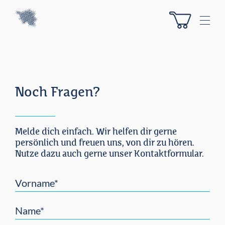
Z
Z
u
u
M
m
m
e
I
H
n
n
a
u
h
u
e
a
p
l
t
Noch Fragen?
t
m
e
n
ü
Melde dich einfach. Wir helfen dir gerne
persönlich und freuen uns, von dir zu hören.
Nutze dazu auch gerne unser Kontaktformular.
Vorname*
Name*