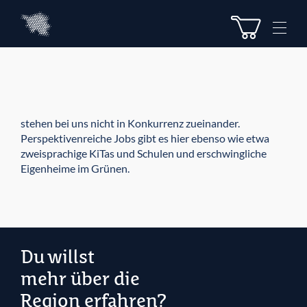
Z
Z
u
u
M
m
m
e
I
H
n
n
a
u
h
u
e
a
p
l
t
stehen bei uns nicht in Konkurrenz zueinander.
t
m
Perspektivenreiche Jobs gibt es hier ebenso wie etwa
e
zweisprachige KiTas und Schulen und erschwingliche
n
Eigenheime im Grünen.
ü
Du willst
mehr über die
Region erfahren?