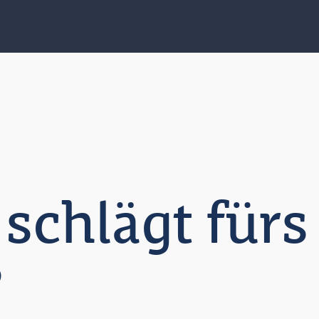
 schlägt fürs
?