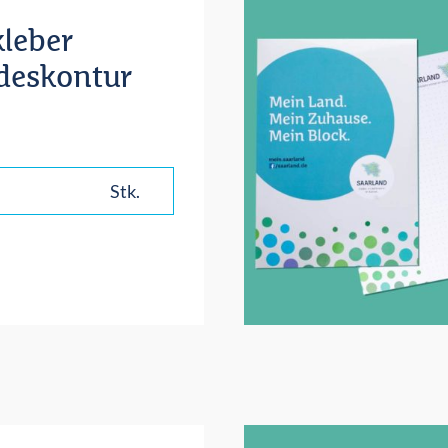
kleber
deskontur
Stk.