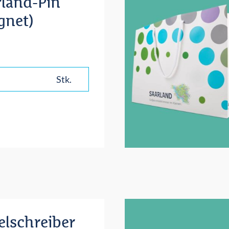
rland-Pin
gnet)
Stk.