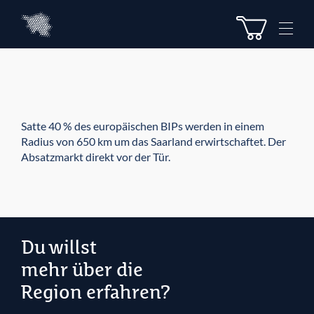
Z
Z
u
u
M
m
m
e
I
H
n
n
a
u
h
u
e
a
p
l
t
Satte 40 % des europäischen BIPs werden in einem
t
m
Radius von 650 km um das Saarland erwirtschaftet. Der
e
Absatzmarkt direkt vor der Tür.
n
ü
Du willst
mehr über die
Region erfahren?