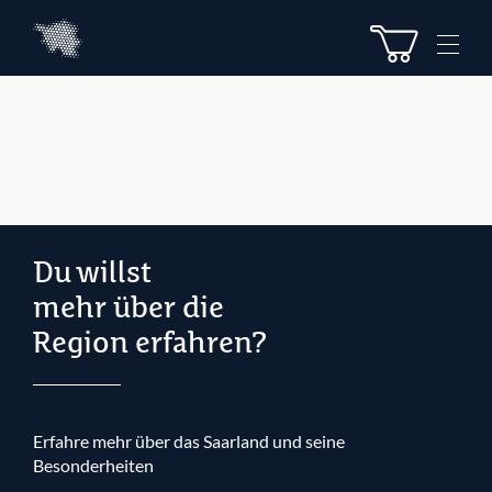
Z
Z
u
u
M
m
m
e
I
H
n
n
a
u
h
u
e
a
p
l
t
t
m
e
n
Du willst
ü
mehr über die
Region erfahren?
Erfahre mehr über das Saarland und seine
Besonderheiten