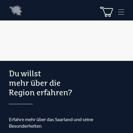
Z
Z
u
u
M
m
m
e
I
H
n
n
a
u
h
u
e
a
p
l
t
t
m
e
n
Du willst
ü
mehr über die
Region erfahren?
Erfahre mehr über das Saarland und seine
Besonderheiten