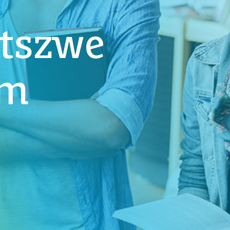
ltszwe
um