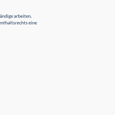
e Einreise kein Visum. Auch
ändige arbeiten.
nthaltsrechts eine