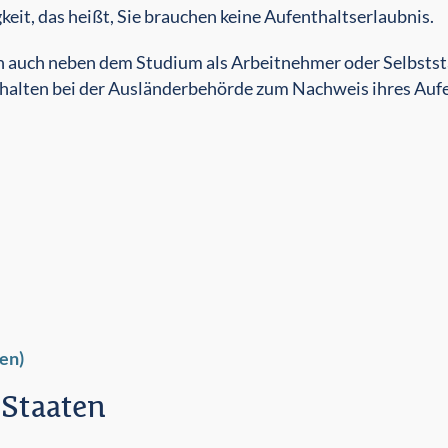
chen Sie als Bürger der EU/des EWR und der Schweiz für di
keit, das heißt, Sie brauchen keine Aufenthaltserlaubnis.
n auch neben dem Studium als Arbeitnehmer oder Selbstst
halten bei der Ausländerbehörde zum Nachweis ihres Aufe
en)
 Staaten